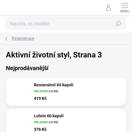
Přejít
na
obsah
Hledat
Regenerace
Aktivní životní styl
, Strana 3
Nejprodávanější
Resveratrol 60 kapslí
SKLADEM
(>5 KS)
419 Kč
Lutein 60 kapslí
SKLADEM
(>5 KS)
376 Kč