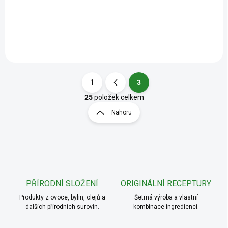
vitaminem C, který přispívá k
normální tvorbě kolagenu pro
normální funkci kostí a
chrupavek.
1
3
S
t
25
položek celkem
O
r
v
Nahoru
á
l
á
n
d
k
a
o
c
v
í
á
p
PŘÍRODNÍ SLOŽENÍ
ORIGINÁLNÍ RECEPTURY
n
r
v
í
Produkty z ovoce, bylin, olejů a
Šetrná výroba a vlastní
k
dalších přírodních surovin.
kombinace ingrediencí.
y
v