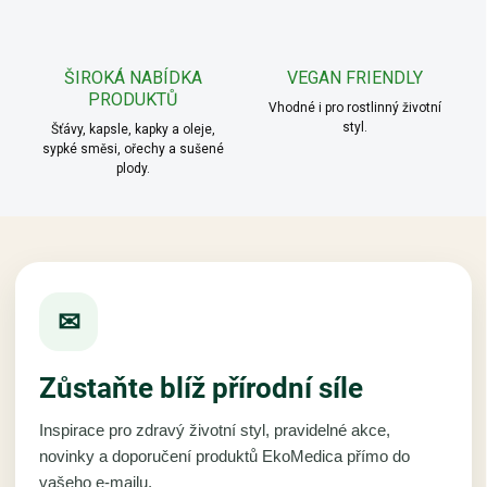
ý
p
i
ŠIROKÁ NABÍDKA
VEGAN FRIENDLY
s
PRODUKTŮ
u
Vhodné i pro rostlinný životní
styl.
Šťávy, kapsle, kapky a oleje,
sypké směsi, ořechy a sušené
plody.
✉
Zůstaňte blíž přírodní síle
Inspirace pro zdravý životní styl, pravidelné akce,
novinky a doporučení produktů EkoMedica přímo do
vašeho e-mailu.