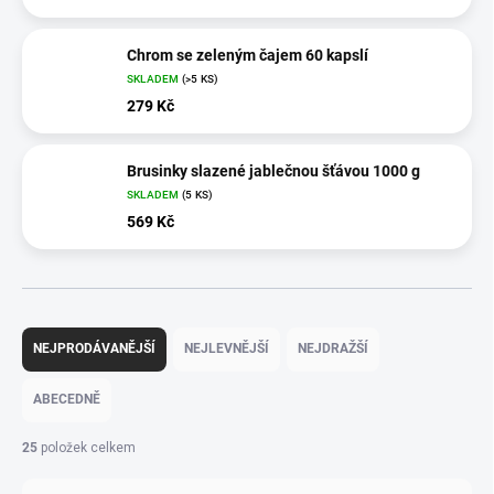
Chrom se zeleným čajem 60 kapslí
SKLADEM
(>5 KS)
279 Kč
Brusinky slazené jablečnou šťávou 1000 g
SKLADEM
(5 KS)
569 Kč
Ř
a
NEJPRODÁVANĚJŠÍ
NEJLEVNĚJŠÍ
NEJDRAŽŠÍ
z
e
ABECEDNĚ
n
í
25
položek celkem
p
r