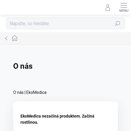
Přejít
na
obsah
Hledat
Domů
O nás
O nás | EkoMedica
EkoMedica nezačíná produktem. Začíná
rostlinou.