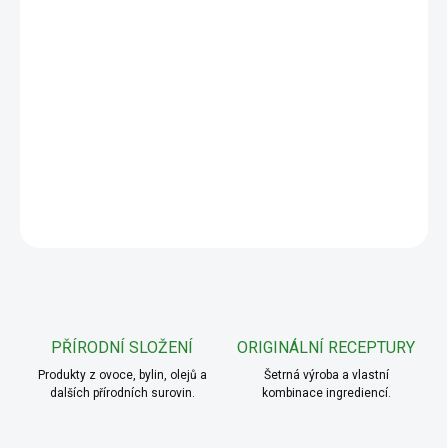
−
+
Přidat do košíku
EkoMedica Aloe Vera 99,8% gel obsahuje šťávu a dřeň z listu z
Aloe vera, která pomáhá při trávení, přispívá ke zdravé imunitě a
příznivě ovlivňuje hladinu cukru v krvi.
DETAILNÍ INFORMACE
ZEPTAT SE
PŘÍRODNÍ SLOŽENÍ
ORIGINÁLNÍ RECEPTURY
Produkty z ovoce, bylin, olejů a
Šetrná výroba a vlastní
dalších přírodních surovin.
kombinace ingrediencí.