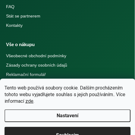
FAQ
Stát se partnerem
Kontakty
Vše o nákupu
Všeobecné obchodní podmínky
Zásady ochrany osobních údajů
Reklamační formulář
Tento web používá soubory cookie. Dalším procházením
Možnosti platby
tohoto webu vyjadřujete souhlas s jejich používáním.. Více
informací
zde
.
Visa
Mastercard
Apple Pay
Google Pay
Nastavení
Bankovní převod
Dobírka