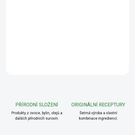
−
+
Přidat do košíku
Přípravek Ekomedica Artyčok šťáva z artyčoku 99,8% s obsahem
extraktu z listů květního lůžka artyčoku, který má blahodárné
účinky na lidské zdraví. Harmonizuje střevní trakt.
DETAILNÍ INFORMACE
ZEPTAT SE
PŘÍRODNÍ SLOŽENÍ
ORIGINÁLNÍ RECEPTURY
Produkty z ovoce, bylin, olejů a
Šetrná výroba a vlastní
dalších přírodních surovin.
kombinace ingrediencí.