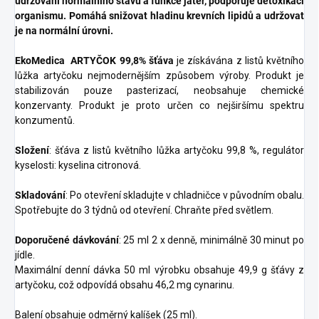
udržování normálního stavu a funkce jater, podporuje detoxikaci
organismu. Pomáhá snižovat hladinu krevních lipidů a udržovat
je na normální úrovni.
EkoMedica ARTYČOK 99,8% šťáva
je získávána z listů květního
lůžka artyčoku nejmodernějším způsobem výroby. Produkt je
stabilizován pouze pasterizací, neobsahuje chemické
konzervanty. Produkt je proto určen co nejširšímu spektru
konzumentů.
Složení
: šťáva z listů květního lůžka artyčoku 99,8 %, regulátor
kyselosti: kyselina citronová.
Skladování
: Po otevření skladujte v chladničce v původním obalu.
Spotřebujte do 3 týdnů od otevření. Chraňte před světlem.
Doporučené dávkování
: 25 ml 2 x denně, minimálně 30 minut po
jídle.
Maximální denní dávka 50 ml výrobku obsahuje 49,9 g šťávy z
artyčoku, což odpovídá obsahu 46,2 mg cynarinu.
Balení obsahuje odměrný kalíšek (25 ml).