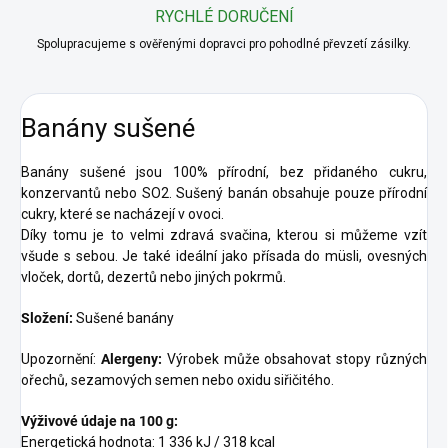
RYCHLÉ DORUČENÍ
Spolupracujeme s ověřenými dopravci pro pohodlné převzetí zásilky.
Banány sušené
Banány sušené jsou 100% přírodní, bez přidaného cukru,
konzervantů nebo SO2. Sušený banán obsahuje pouze přírodní
cukry, které se nacházejí v ovoci.
Díky tomu je to velmi zdravá svačina, kterou si můžeme vzít
všude s sebou. Je také ideální jako přísada do müsli, ovesných
vloček, dortů, dezertů nebo jiných pokrmů.
Složení:
Sušené banány
Upozornění:
Alergeny:
Výrobek může obsahovat stopy různých
ořechů, sezamových semen nebo oxidu siřičitého.
Výživové údaje na 100 g:
Energetická hodnota: 1 336 kJ / 318 kcal