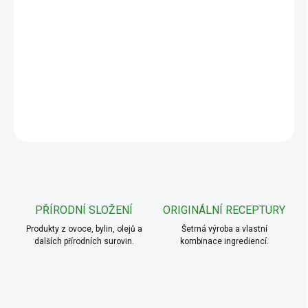
−
+
Přidat do košíku
DETAILNÍ INFORMACE
ZEPTAT SE
PŘÍRODNÍ SLOŽENÍ
ORIGINÁLNÍ RECEPTURY
Produkty z ovoce, bylin, olejů a
Šetrná výroba a vlastní
dalších přírodních surovin.
kombinace ingrediencí.