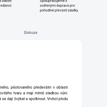
 vlastní
Spolupracujeme s
ediencí.
ověřenými dopravci pro
pohodlné převzetí zásilky.
Diskuze
ecného, pěstovaného především v oblasti
vitého tvaru a mají mírně sladkou vůni.
 se dají žvýkat a spolknout. Vrchol plodu