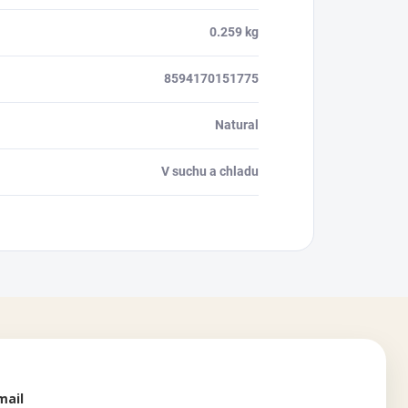
0.259 kg
8594170151775
Natural
V suchu a chladu
mail