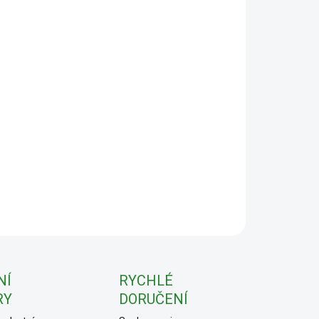
:
−
+
Přidat do košíku
ILNÍ INFORMACE
ZEPTAT SE
NÍ
RYCHLÉ
RY
DORUČENÍ