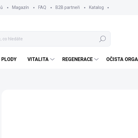
jů
Magazín
FAQ
B2B partneři
Katalog
Hledat
 PLODY
VITALITA
REGENERACE
OČISTA ORG
Neohodnoceno
Podrobnosti hodnocení
ZNAČKA
1
124
Měr
SK