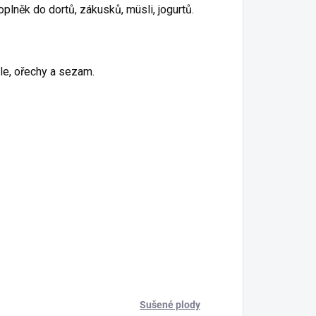
oplněk do dortů, zákusků, müsli, jogurtů.
e, ořechy a sezam.
Sušené plody