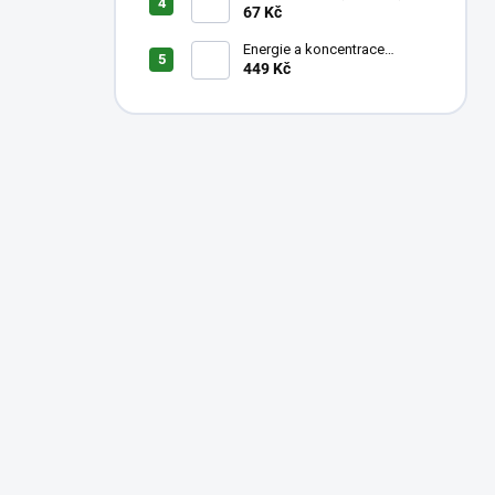
KOKOS
67 Kč
Energie a koncentrace
1000ml
449 Kč