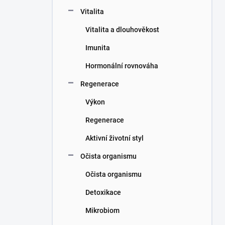
n
Vitalita
í
p
Vitalita a dlouhověkost
a
n
Imunita
e
Hormonální rovnováha
l
Regenerace
Výkon
Regenerace
Aktivní životní styl
Očista organismu
Očista organismu
Detoxikace
Mikrobiom