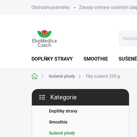
Přejít
Obchodní podmínky
Zásady ochrany osobních úda
na
obsah
DOPLŇKY STRAVY
SMOOTHIE
SUŠENÉ
Domů
Sušené plody
Fíky sušené 250 g
P
Kategorie
o
Přeskočit
s
kategorie
t
Doplňky stravy
r
Smoothie
a
n
Sušené plody