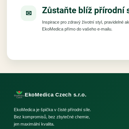
Zůstaňte blíž přírodní 
✉
Inspirace pro zdravý životní styl, pravidelné 
EkoMedica přímo do vašeho e-mailu.
EkoMedica Czech s.r.o.
EkoMedica je špička v čisté přírodní síle.
Bez kompromisů, bez zbytečné chemie,
jen maximální kvalita.