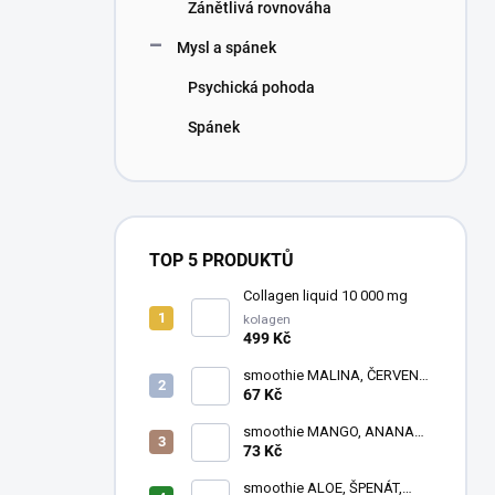
Zánětlivá rovnováha
Mysl a spánek
Psychická pohoda
Spánek
TOP 5 PRODUKTŮ
Collagen liquid 10 000 mg
kolagen
499 Kč
smoothie MALINA, ČERVENÁ
ŘEPA, ČERNÝ RYBÍZ
67 Kč
smoothie MANGO, ANANAS,
RAKYTNÍK
73 Kč
smoothie ALOE, ŠPENÁT,