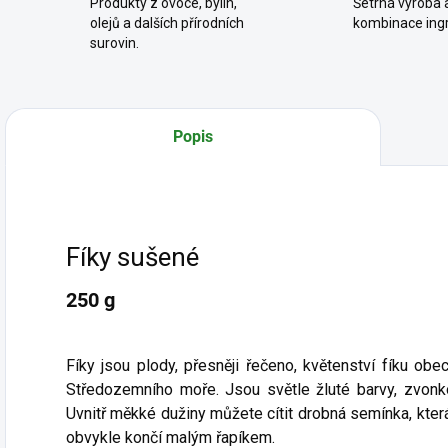
Produkty z ovoce, bylin,
Šetrná výroba a
olejů a dalších přírodních
kombinace ingr
surovin.
Popis
Fíky sušené
250 g
Fíky jsou plody, přesněji řečeno, květenství fíku ob
Středozemního moře. Jsou světle žluté barvy, zvonko
Uvnitř měkké dužiny můžete cítit drobná semínka, která
obvykle končí malým řapíkem.