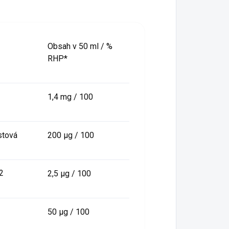
Obsah v 50 ml / %
RHP*
1,4 mg / 100
stová
200 µg / 100
2
2,5 µg / 100
50 µg / 100