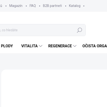
jů
Magazín
FAQ
B2B partneři
Katalog
Hledat
 PLODY
VITALITA
REGENERACE
OČISTA ORG
Neohodnoceno
Podrobnosti hodnocení
ZNAČKA
4
400
Měr
SK