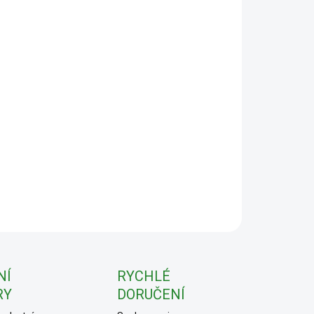
:
−
+
Přidat do košíku
ILNÍ INFORMACE
ZEPTAT SE
NÍ
RYCHLÉ
RY
DORUČENÍ