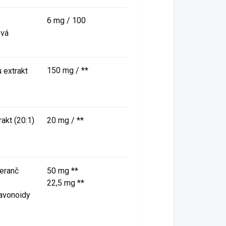
6 mg / 100
nová
150 mg / **
 extrakt
akt (20:1)
20 mg / **
eranč
50 mg **
22,5 mg **
lavonoidy