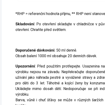
*RHP = referenční hodnota příjmu, ** RHP není stanov
Skladování
: Po otevření skladujte v chladničce v pů
otevření. Chraňte před světlem.
Doporučené dávkování:
50 ml denně.
Obsah balení 1000 ml obsahuje 20 denních dávek.
Upozornění
: Před použitím protřepejte. Usazenina na
výrobku nejsou na závadu. Nepřekračujte doporučené
užívání jako náhrada pestré a vyvážené stravy a zdra
pro děti do 3 let. Těhotné a kojící ženy by konzuma
Ukládejte mimo dosah dětí. Nedoporučuje se při indi
výrobku.
Barva, vůně i chuť šťávy se může v různých šaržích 