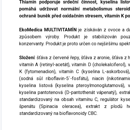
Thiamin podporuje srdeční činnost, kyselina list
pomáhá udržovat normální metabolismus steroid
ochraně buněk před oxidačním stresem, vitamín K pod
EkoMedica MULTIVITAMÍN
je získáván z ovoce a da
způsobem výroby. Produkt je stabilizován pouz
konzervanty. Produkt je proto určen co nejširšímu spe
Složení
: šťáva z červené řepy, šťáva z aronie, šťáva z
vitamín A (retinyl-acetát), vitamín D (cholekalciferol),
K (fytomenadion), vitamín C (kyselina L-askorbová), 
(sodná sůl riboflavin-5´-fosfátu), niacin (nikotinami
kyselina listová (kyselina pteroylmonoglutamová), v
kyselina pantotenová (D-pantothenát vápenatý), extr
standardizovaný na obsah vitamínu C, regulátor kyselo
špenátu (Spinacia oleracea), extrakt z plodů h
standardizovaný na bioflavonoidy CBC.