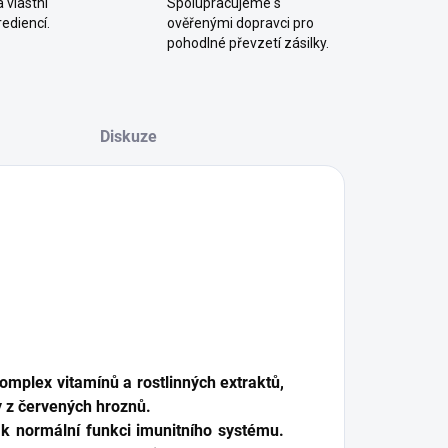
 vlastní
Spolupracujeme s
ediencí.
ověřenými dopravci pro
pohodlné převzetí zásilky.
Diskuze
mplex vitamínů a rostlinných extraktů,
y z červených hroznů.
jí k normální funkci imunitního systému.