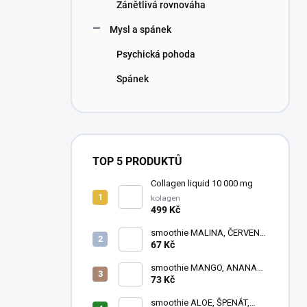
Zánětlivá rovnováha
Mysl a spánek
Psychická pohoda
Spánek
TOP 5 PRODUKTŮ
Collagen liquid 10 000 mg
kolagen
499 Kč
smoothie MALINA, ČERVENÁ
ŘEPA, ČERNÝ RYBÍZ
67 Kč
smoothie MANGO, ANANAS,
RAKYTNÍK
73 Kč
smoothie ALOE, ŠPENÁT,