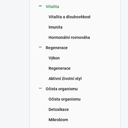
n
Vitalita
í
p
Vitalita a dlouhověkost
a
n
Imunita
e
Hormonální rovnováha
l
Regenerace
Výkon
Regenerace
Aktivní životní styl
Očista organismu
Očista organismu
Detoxikace
Mikrobiom