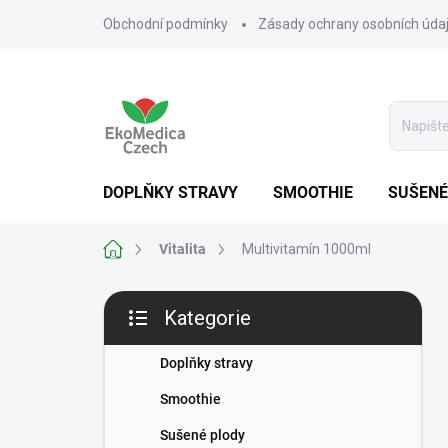
Přejít
Obchodní podmínky
Zásady ochrany osobních úda
na
obsah
DOPLŇKY STRAVY
SMOOTHIE
SUŠENÉ
Domů
Vitalita
Multivitamín 1000ml
P
Kategorie
o
Přeskočit
s
kategorie
t
Doplňky stravy
r
Smoothie
a
n
Sušené plody