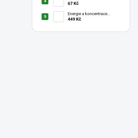
KOKOS
67 Kč
Energie a koncentrace
1000ml
449 Kč