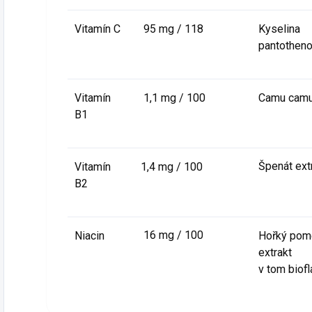
Vitamín C
95 mg / 118
Kyselina
pantothe
Vitamín
1,1 mg / 100
Camu camu
B1
Špenát extr
Vitamín
1,4 mg / 100
B2
16 mg / 100
Niacin
Hořký pom
extrakt
v tom biof