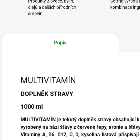
Produkty z ovoce, bylin,
Šetrná výroba a
olejů a dalších přírodních
kombinace ingr
surovin.
Popis
MULTIVITAMÍN
DOPLNĚK STRAVY
1000 ml
MULTIVITAMÍN je tekutý doplněk stravy obsahující ko
vyrobený na bázi šťávy z červené řepy, aronie a šťáv
Vitamíny A, B6, B12, C, D, kyselina listová přispíva