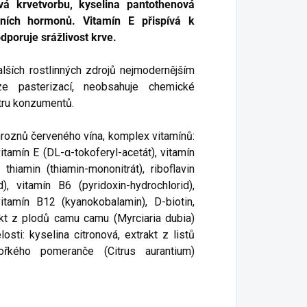
ová krvetvorbu, kyselina pantothenová
ních hormonů. Vitamín E přispívá k
poruje srážlivost krve.
lších rostlinných zdrojů nejmodernějším
e pasterizací, neobsahuje chemické
ktru konzumentů.
 hroznů červeného vína, komplex vitamínů:
 vitamín E (DL-α-tokoferyl-acetát), vitamín
thiamin (thiamin-mononitrát), riboflavin
d), vitamín B6 (pyridoxin-hydrochlorid),
itamín B12 (kyanokobalamin), D-biotin,
akt z plodů camu camu (Myrciaria dubia)
sti: kyselina citronová, extrakt z listů
ořkého pomeranče (Citrus aurantium)