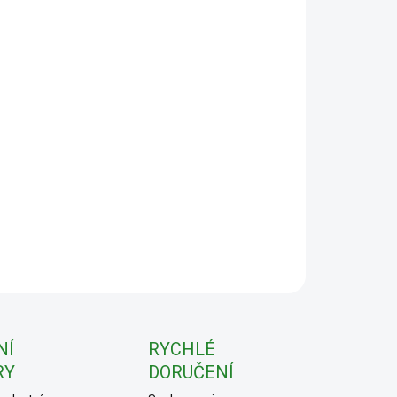
:
−
+
Přidat do košíku
ILNÍ INFORMACE
ZEPTAT SE
NÍ
RYCHLÉ
RY
DORUČENÍ