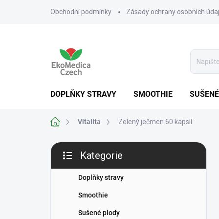
Přejít
Obchodní podmínky
Zásady ochrany osobních úda
na
obsah
DOPLŇKY STRAVY
SMOOTHIE
SUŠENÉ
Domů
Vitalita
Zelený ječmen 60 kapslí
P
Kategorie
o
Přeskočit
s
kategorie
t
Doplňky stravy
r
Smoothie
a
n
Sušené plody