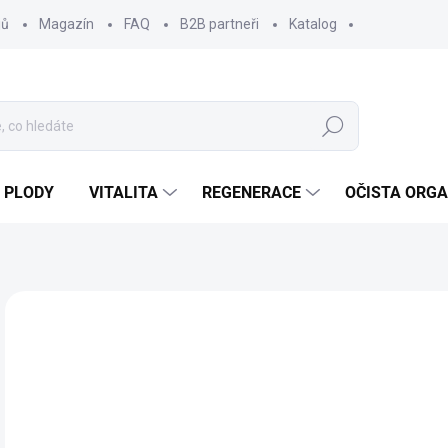
jů
Magazín
FAQ
B2B partneři
Katalog
Hledat
 PLODY
VITALITA
REGENERACE
OČISTA ORG
Neohodnoceno
Podrobnosti hodnocení
ZNAČKA
2
258
Měr
SK