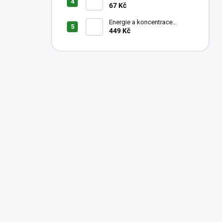
KOKOS
67 Kč
Energie a koncentrace
1000ml
449 Kč