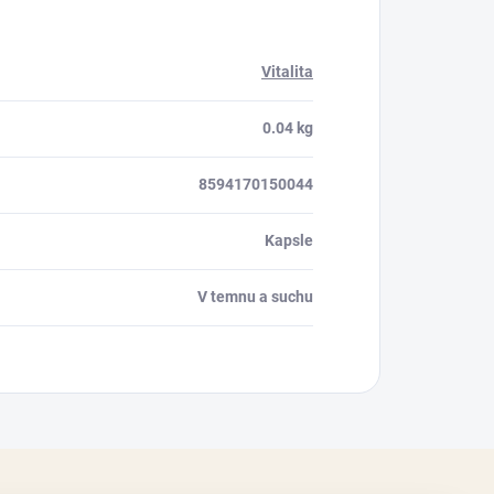
Vitalita
0.04 kg
8594170150044
Kapsle
V temnu a suchu