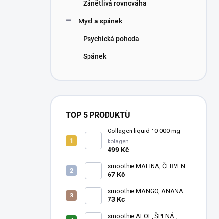
Zánětlivá rovnováha
Mysl a spánek
Psychická pohoda
Spánek
TOP 5 PRODUKTŮ
Collagen liquid 10 000 mg
kolagen
499 Kč
smoothie MALINA, ČERVENÁ
ŘEPA, ČERNÝ RYBÍZ
67 Kč
smoothie MANGO, ANANAS,
RAKYTNÍK
73 Kč
smoothie ALOE, ŠPENÁT,