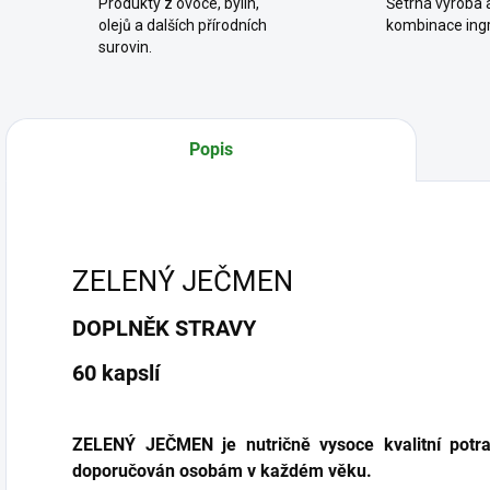
Produkty z ovoce, bylin,
Šetrná výroba a
olejů a dalších přírodních
kombinace ingr
surovin.
Popis
ZELENÝ JEČMEN
DOPLNĚK STRAVY
60 kapslí
ZELENÝ JEČMEN je nutričně vysoce kvalitní potra
doporučován osobám v každém věku.