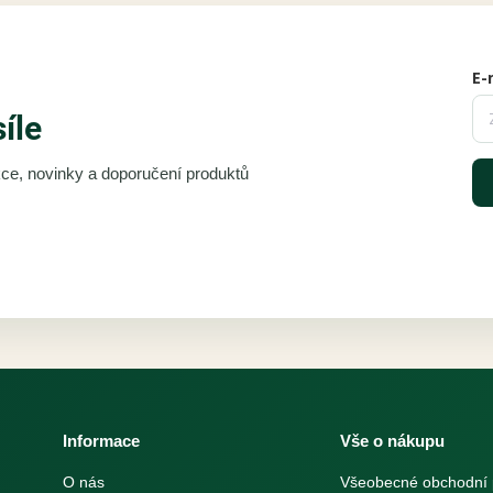
E-
síle
akce, novinky a doporučení produktů
Informace
Vše o nákupu
O nás
Všeobecné obchodní