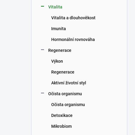
n
Vitalita
í
p
Vitalita a dlouhověkost
a
n
Imunita
e
Hormonální rovnováha
l
Regenerace
Výkon
Regenerace
Aktivní životní styl
Očista organismu
Očista organismu
Detoxikace
Mikrobiom