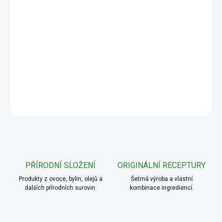
cena:
−
+
Přidat do košíku
DETAILNÍ INFORMACE
ZEPTAT SE
PŘÍRODNÍ SLOŽENÍ
ORIGINÁLNÍ RECEPTURY
Produkty z ovoce, bylin, olejů a
Šetrná výroba a vlastní
dalších přírodních surovin.
kombinace ingrediencí.