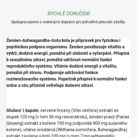
RYCHLÉ DORUČENÍ
Spolupracujeme s ověřenými dopravci pro pohodlné převzetí zásilky.
Ženšen-Ashwagandha-Gotu kola
je přípravek pro fyzickou i
psychickou podporu organismu. Ženšen povzbuzuje vitalitu a
výdrž, dodává energii, pomáhá při slabosti a vyčerpání. Přispívá
k sexuálnímu zdraví, pomáhá udržovat normální funkci
reprodukčního systému. Vitánie dodává energii a vitalitu,
pomáhá při stresu. Podporuje udržování funkce
rozmnožovacího systému. Pupečník přispívá k normální funkci
srdce a cév, příznivě ovlivňuje duševní zdraví.
Složení 1 kapsle:
červené hrozny (Vitis vinifera) extrakt ze
slupek 120 mg (v tom 36 mg resveratrolu), ženšen pravý (Panax
Ginseng) extrakt z kořene 100 mg (odpovídá 400 mg sušeného
kořene), vitánie snodárná (Withania somnifera, Ashwagandha)
extrakt z kořene a listů 100 mg (v tom 7 mg withanolidů),