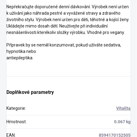
Nepřekračujte doporučené denní dávkování. Výrobek není určen
k užívání jako náhrada pestré a vyvážené stravy a zdravého
životního stylu. Výrobek není určen pro děti, těhotné a kojící ženy.
Ukládejte mimo dosah dětí. Neužívejte při individuální
nesnášenlivosti kterékoliv složky výrobku. Vhodné pro vegany.
Přípravek by se neměl konzumovat, pokud užíváte sedativa,
hypnotika nebo
antiepileptika.
Doplňkové parametry
Kategorie
:
Vitalita
Hmotnost
:
0.067 kg
EAN
:
8594170152505