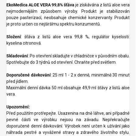
EkoMedica ALOE VERA 99,8% šťáva
je získávána z listů aloe vera
nejmodernějším způsobem výroby. Produkt je stabilizován
pouze pasterizací, neobsahuje chemické konzervanty. Produkt
je proto určen co nejširšímu spektru konzumentů.
Složení
: šťáva z listů aloe vera 99,8 %, regulátor kyselosti:
kyselina citronová.
Skladování
: Po otevření skladujte v chladničce v původním obalu.
Spotřebujte do 3 týdnů od otevření. Chraňte před světlem.
Doporučené dávkování
: 25 ml 1 - 2 x denně, minimálně 30 minut
před jídlem.
Maximální denní dávka 50 ml obsahuje 49,9 ml šťávy z listů aloe
vera.
Upozornění:
Před použitím protřepejte. Usazenina na dně láhve, ani případné
pevné části ve výrobku nejsou na závadu. Nepřekračujte
doporučené denní dávkování. Výrobek není určen k užívání jako
náhrada pestré a vyvážené stravy a zdravého životního stylu.