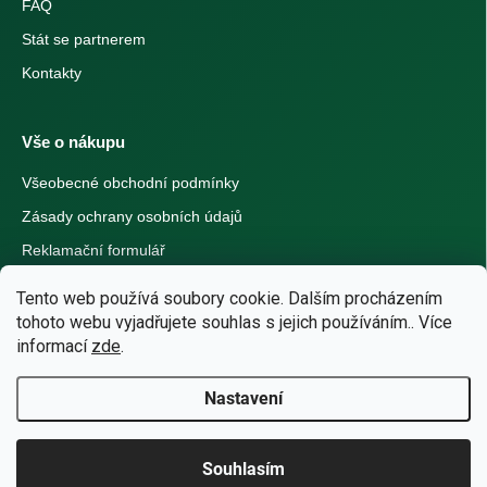
FAQ
Stát se partnerem
Kontakty
Vše o nákupu
Všeobecné obchodní podmínky
Zásady ochrany osobních údajů
Reklamační formulář
Tento web používá soubory cookie. Dalším procházením
Možnosti platby
tohoto webu vyjadřujete souhlas s jejich používáním.. Více
informací
zde
.
Visa
Mastercard
Apple Pay
Google Pay
Nastavení
Bankovní převod
Dobírka
Souhlasím
Náš artyčok, je pro vaše tělo ten správný krok!