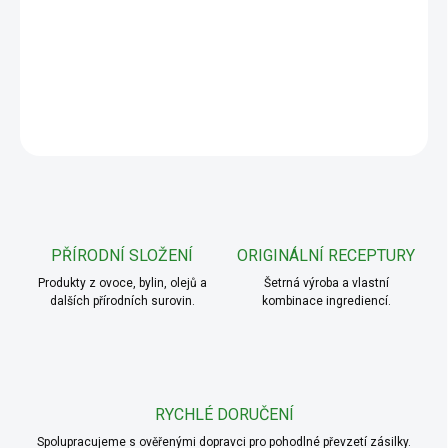
−
+
Přidat do košíku
DETAILNÍ INFORMACE
ZEPTAT SE
PŘÍRODNÍ SLOŽENÍ
ORIGINÁLNÍ RECEPTURY
Produkty z ovoce, bylin, olejů a
Šetrná výroba a vlastní
dalších přírodních surovin.
kombinace ingrediencí.
RYCHLÉ DORUČENÍ
Spolupracujeme s ověřenými dopravci pro pohodlné převzetí zásilky.