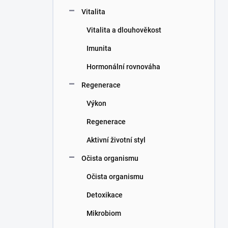
n
Vitalita
í
p
Vitalita a dlouhověkost
a
n
Imunita
e
Hormonální rovnováha
l
Regenerace
Výkon
Regenerace
Aktivní životní styl
Očista organismu
Očista organismu
Detoxikace
Mikrobiom