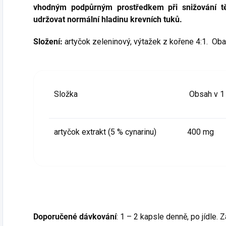
vhodným podpůrným prostředkem při snižování t
udržovat normální hladinu krevních tuků.
Složení:
artyčok zeleninový, výtažek z kořene 4:1. Obal
Složka
Obsah v 1 
artyčok extrakt (5 % cynarinu)
400 mg
Doporučené dávkování
: 1 – 2 kapsle denně, po jídle