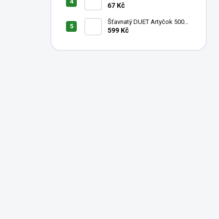
KOKOS
67 Kč
Šťavnatý DUET Artyčok 500
ml + Ostropestřec 500 ml
599 Kč