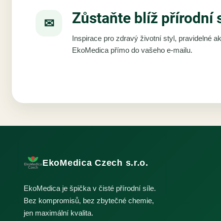
Zůstaňte blíž přírodní 
✉
Inspirace pro zdravý životní styl, pravidelné 
EkoMedica přímo do vašeho e-mailu.
EkoMedica Czech s.r.o.
EkoMedica je špička v čisté přírodní síle.
Bez kompromisů, bez zbytečné chemie,
jen maximální kvalita.