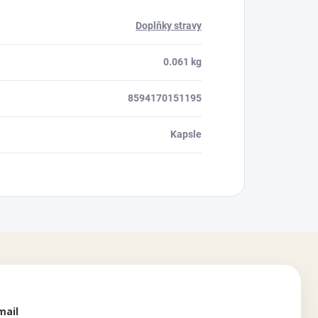
Doplňky stravy
0.061 kg
8594170151195
Kapsle
mail