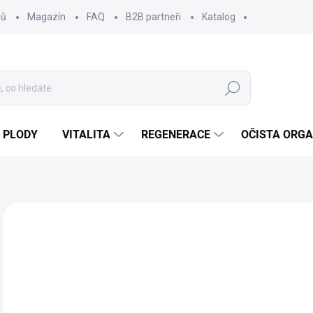
jů
Magazín
FAQ
B2B partneři
Katalog
Hledat
 PLODY
VITALITA
REGENERACE
OČISTA ORG
Neohodnoceno
Podrobnosti hodnocení
ZNAČKA
2
231
Měr
SK