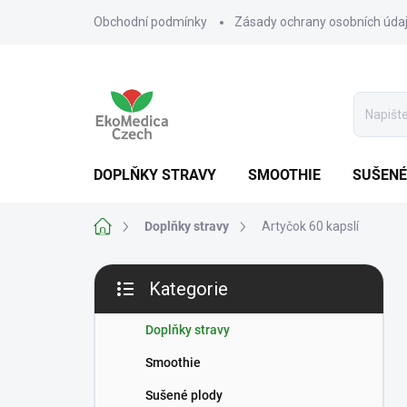
Přejít
Obchodní podmínky
Zásady ochrany osobních úda
na
obsah
DOPLŇKY STRAVY
SMOOTHIE
SUŠENÉ
Domů
Doplňky stravy
Artyčok 60 kapslí
P
Kategorie
o
Přeskočit
s
kategorie
t
Doplňky stravy
r
Smoothie
a
n
Sušené plody