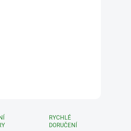
:
−
+
Přidat do košíku
čok
napomáhá trávení. Přispívá k udržování normálního
u a funkce jater, podporuje detoxikaci organismu. Je
ným podpůrným prostředkem při snižování tělesné
nosti. Pomáhá udržovat normální hladinu krevních tuků.
chemických konzervantů.
ILNÍ INFORMACE
ZEPTAT SE
NÍ
RYCHLÉ
RY
DORUČENÍ