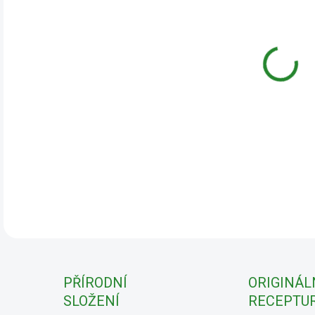
cena
Arty
stav
vhod
hmot
Bez 
DETA
PŘÍRODNÍ
ORIGINÁL
SLOŽENÍ
RECEPTU