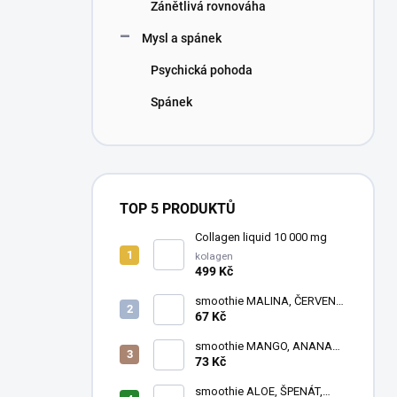
Zánětlivá rovnováha
Mysl a spánek
Psychická pohoda
Spánek
TOP 5 PRODUKTŮ
Collagen liquid 10 000 mg
kolagen
499 Kč
smoothie MALINA, ČERVENÁ
ŘEPA, ČERNÝ RYBÍZ
67 Kč
smoothie MANGO, ANANAS,
RAKYTNÍK
73 Kč
smoothie ALOE, ŠPENÁT,