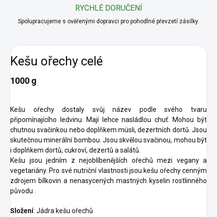
RYCHLÉ DORUČENÍ
Spolupracujeme s ověřenými dopravci pro pohodlné převzetí zásilky.
Kešu ořechy celé
1000 g
Kešu ořechy dostaly svůj název podle svého tvaru
připomínajícího ledvinu. Mají lehce nasládlou chuť. Mohou být
chutnou svačinkou nebo doplňkem müsli, dezertních dortů. Jsou
skutečnou minerální bombou. Jsou skvělou svačinou, mohou být
i doplňkem dortů, cukroví, dezertů a salátů.
Kešu jsou jedním z nejoblíbenějších ořechů mezi vegany a
vegetariány. Pro své nutriční vlastnosti jsou kešu ořechy cenným
zdrojem bílkovin a nenasycených mastných kyselin rostlinného
původu .
Složení
: Jádra kešu ořechů