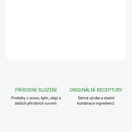
−
+
Přidat do košíku
DETAILNÍ INFORMACE
ZEPTAT SE
PŘÍRODNÍ SLOŽENÍ
ORIGINÁLNÍ RECEPTURY
Produkty z ovoce, bylin, olejů a
Šetrná výroba a vlastní
dalších přírodních surovin.
kombinace ingrediencí.