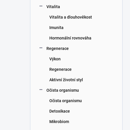
n
Vitalita
í
p
Vitalita a dlouhověkost
a
n
Imunita
e
Hormonální rovnováha
l
Regenerace
Výkon
Regenerace
Aktivní životní styl
Očista organismu
Očista organismu
Detoxikace
Mikrobiom