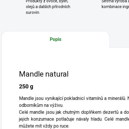
Produkty z ovoce, bylin,
Šetrná výroba a
olejů a dalších přírodních
kombinace ingr
surovin.
Popis
Mandle natural
250 g
Mandle jsou vynikající pokladnicí vitamínů a minerálů
odborníkům na výživu.
Celé mandle jsou jak chutným doplňkem dezertů a do
jejich konzumace potlačuje návaly hladu. Celé mandle
můžete mít vždy po ruce.