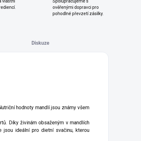
 vlastní
Spolupracujeme s
ediencí.
ověřenými dopravci pro
pohodlné převzetí zásilky.
Diskuze
. Nutriční hodnoty mandlí jsou známy všem
rtů. Díky živinám obsaženým v mandlích
 jsou ideální pro dietní svačinu, kterou