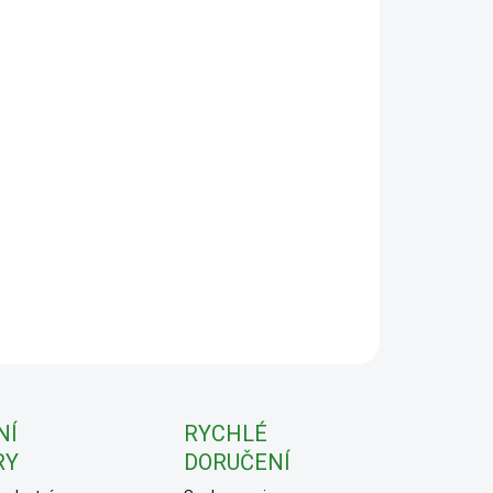
:
−
+
Přidat do košíku
ILNÍ INFORMACE
ZEPTAT SE
NÍ
RYCHLÉ
RY
DORUČENÍ