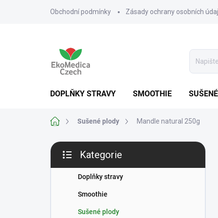
Přejít
Obchodní podmínky
Zásady ochrany osobních úda
na
obsah
DOPLŇKY STRAVY
SMOOTHIE
SUŠENÉ
Domů
Sušené plody
Mandle natural 250g
P
Kategorie
o
Přeskočit
s
kategorie
t
Doplňky stravy
r
Smoothie
a
n
Sušené plody