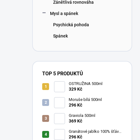
Zánětlivá rovnováha
Mysl a spánek
Psychická pohoda
Spánek
TOP 5 PRODUKTŮ
OSTRUŽINA 500ml
329 Kč
Moruše bílá 500ml
296 Kč
Graviola 500ml
369 Kč
Granátové jablko 100% šťáva
500ml
296 Kč