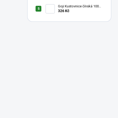
Goji Kustovnice čínská 100%
šťáva 500ml
326 Kč