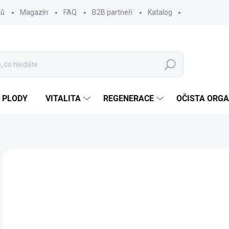
jů
Magazín
FAQ
B2B partneři
Katalog
Hledat
 PLODY
VITALITA
REGENERACE
OČISTA ORG
Neohodnoceno
Podrobnosti hodnocení
ZNAČKA
1
133
Měr
SK