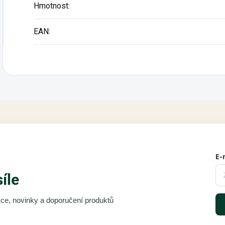
Hmotnost
:
EAN
:
E-
síle
akce, novinky a doporučení produktů