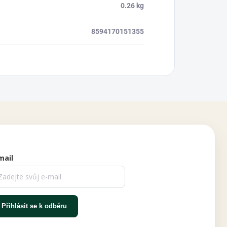
0.26 kg
8594170151355
mail
Přihlásit se k odběru