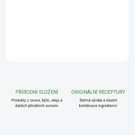
−
+
Přidat do košíku
DETAILNÍ INFORMACE
ZEPTAT SE
PŘÍRODNÍ SLOŽENÍ
ORIGINÁLNÍ RECEPTURY
Produkty z ovoce, bylin, olejů a
Šetrná výroba a vlastní
dalších přírodních surovin.
kombinace ingrediencí.