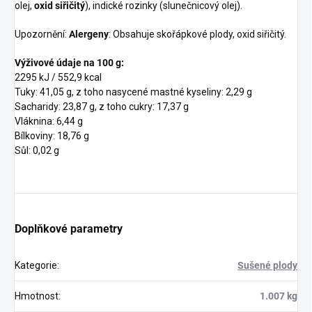
olej,
oxid siřičitý
), indické rozinky (slunečnicový olej).
Upozornění:
Alergeny
: Obsahuje skořápkové plody, oxid siřičitý.
Výživové údaje na 100 g:
2295 kJ / 552,9 kcal
Tuky: 41,05 g, z toho nasycené mastné kyseliny: 2,29 g
Sacharidy: 23,87 g, z toho cukry: 17,37 g
Vláknina: 6,44 g
Bílkoviny: 18,76 g
Sůl: 0,02 g
Doplňkové parametry
Kategorie
:
Sušené plody
Hmotnost
:
1.007 kg