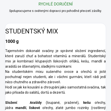
RYCHLÉ DORUČENÍ
Spolupracujeme s ověřenými dopravci pro pohodlné převzetí zásilky.
STUDENTSKÝ MIX
1000 g
Tajemstvím dokonalé svačiny je správné složení ingrediencí,
které zaručí chuť a bohatost vitamínů a minerálů. Studentský
mix je kombinací křupavých lískových oříšků, kešu, mandlí a
arašídů se šťavnatými, sladkými rozinkami.
Na studentském mixu sušeného ovoce a ořechů si jistě
pochutnají nejen studenti, ale i všichni gurmáni, kteří rádi jedí
něco chutného a zdravého zároveň.
Hodí se jak ke kousání a chroupání jako samostatná svačina, tak
jako přísada do salátů, dortů a dezertů.
Složení
:
Arašídy
(loupané, pražené),
kešu
ořechy,
jádra
mandlí
,
lískové
ořechy, zlaté jumbo rozinky (rostlinný